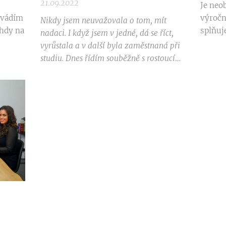
21.09.2022
Je neo
uvádím
výroční
Nikdy jsem neuvažovala o tom, mít
ehdy na
splňuje
nadaci. I když jsem v jedné, dá se říct,
vyrůstala a v další byla zaměstnaná při
áří
studiu. Dnes řídím souběžně s rostoucí
úklidovou firmou i vlastní Nadační fond
ému z
Na 1lodi a pomáhám dětem z dětských
 této
domovů.
Jaká je moje cesta?