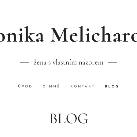
nika Melichar
žena s vlastním názorem
ÚVOD
O MNĚ
KONTAKT
BLOG
BLOG