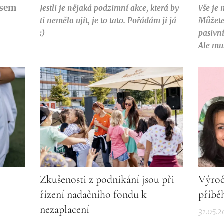
jsem
Jestli je nějaká podzimní akce, která by
Vše je
ti neměla ujít, je to tato. Pořádám ji já
Můžete 
:)
pasivní
Ale mus
čas, n
z pasiv
kouzl
Zkušenosti z podnikání jsou při
Výroč
řízení nadačního fondu k
příb
nezaplacení
31.05.