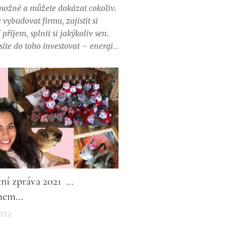
 možné a můžete dokázat cokoliv.
vybudovat firmu, zajistit si
 příjem, splnit si jakýkoliv sen.
íte do toho investovat – energii,
ápady… Pasivní příjem nevyplyne
ity a sen se nesplní nějakým
em.
😉
ní zpráva 2021 …
ěhem…
2022