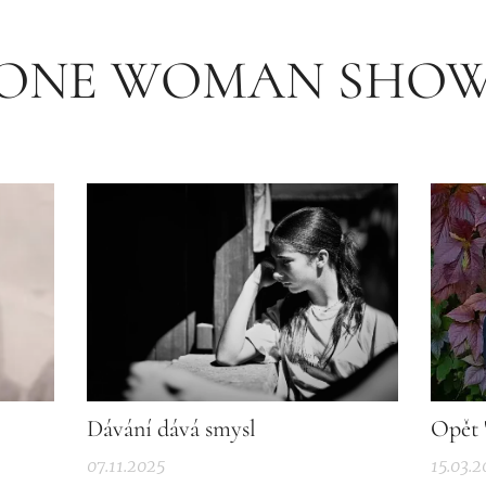
"ONE WOMAN SHOW
Dávání dává smysl
Opět 
07.11.2025
15.03.2