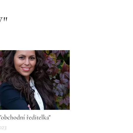
"
"obchodní ředitelka"
023