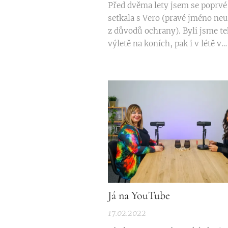
Před dvěma lety jsem se poprvé
setkala s Vero (pravé jméno ne
z důvodů ochrany). Byli jsme t
výletě na koních, pak i v létě v
Bulharsku. Doba pokročila a v z
opustila dětský domov. Vero
poukazuje na nefunkčnost syst
pohledu 18leté dívky, která se v
situaci ocitla.
Já na YouTube
17.02.2022