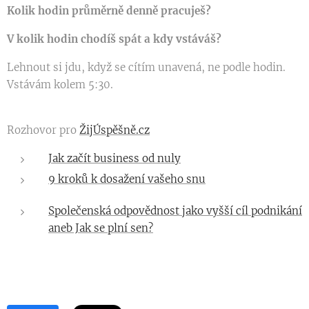
Kolik hodin průměrně denně pracuješ?
V kolik hodin chodíš spát a kdy vstáváš?
Lehnout si jdu, když se cítím unavená, ne podle hodin.
Vstávám kolem 5:30.
Rozhovor pro
ŽijÚspěšně.cz
Jak začít business od nuly
9 kroků k dosažení vašeho snu
Společenská odpovědnost jako vyšší cíl podnikání
aneb Jak se plní sen?