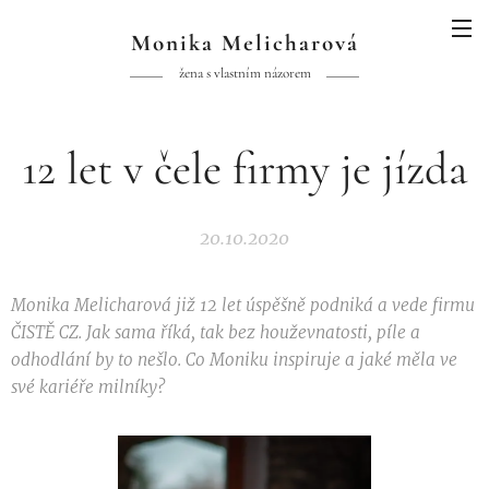
Monika Melicharová
žena s vlastním názorem
12 let v čele firmy je jízda
20.10.2020
Monika Melicharová již 12 let úspěšně podniká a vede firmu
ČISTĚ CZ. Jak sama říká, tak bez houževnatosti, píle a
odhodlání by to nešlo. Co Moniku inspiruje a jaké měla ve
své kariéře milníky?